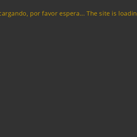
 cargando, por favor espera... The site is loadin
Correo electrónico:
Asunto:
Mensaje: