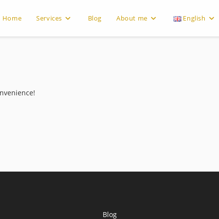
Home
Services
Blog
About me
English
onvenience!
Blog