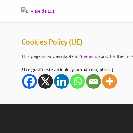
Skip
to
content
Cookies Policy (UE)
This page is only available
in Spanish
. Sorry for the inc
Si te gustó este artículo, ¡compártelo, plis! :-)