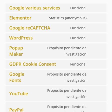
Google various services
Funcional
Consent
to
Elementor
Statistics (anonymous)
Consent
service
to
Google reCAPTCHA
Funcional
google-
Consent
service
various-
to
WordPress
Funcional
elementor
Consent
services
service
to
Popup
Propósito pendiente de
google-
service
Maker
Consent
investigación
recaptcha
wordpress
to
GDPR Cookie Consent
Funcional
service
Consent
popup-
to
Google
Propósito pendiente de
maker
service
Fonts
Consent
investigación
gdpr-
to
Propósito pendiente de
cookie-
service
YouTube
Consent
investigación
consent
google-
to
fonts
Propósito pendiente de
service
PayPal