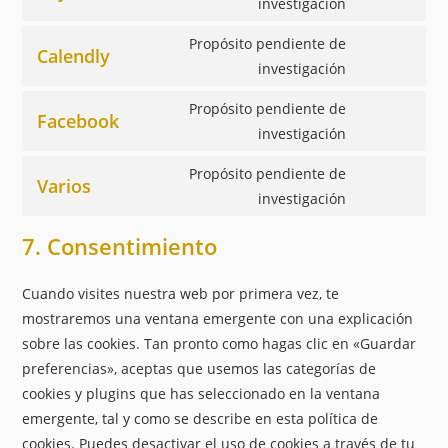
Consent
investigación
youtube
to
Propósito pendiente de
service
Calendly
Consent
investigación
paypal
to
Propósito pendiente de
service
Facebook
Consent
investigación
calendly
to
Propósito pendiente de
service
Varios
Consent
investigación
facebook
to
7. Consentimiento
service
varios
Cuando visites nuestra web por primera vez, te
mostraremos una ventana emergente con una explicación
sobre las cookies. Tan pronto como hagas clic en «Guardar
preferencias», aceptas que usemos las categorías de
cookies y plugins que has seleccionado en la ventana
emergente, tal y como se describe en esta política de
cookies. Puedes desactivar el uso de cookies a través de tu