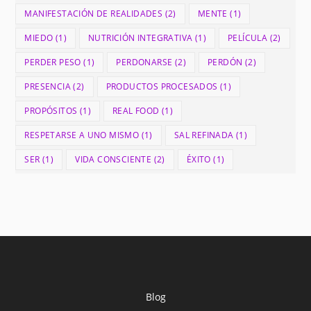
MANIFESTACIÓN DE REALIDADES
(2)
MENTE
(1)
MIEDO
(1)
NUTRICIÓN INTEGRATIVA
(1)
PELÍCULA
(2)
PERDER PESO
(1)
PERDONARSE
(2)
PERDÓN
(2)
PRESENCIA
(2)
PRODUCTOS PROCESADOS
(1)
PROPÓSITOS
(1)
REAL FOOD
(1)
RESPETARSE A UNO MISMO
(1)
SAL REFINADA
(1)
SER
(1)
VIDA CONSCIENTE
(2)
ÉXITO
(1)
Blog