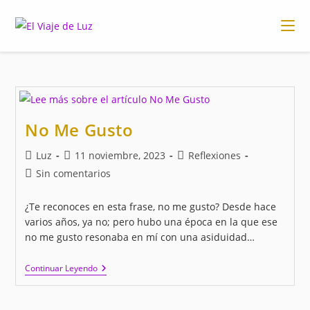
Ir
al
contenido
No Me Gusto
Autor
Publicación
Categoría
Luz
11 noviembre, 2023
Reflexiones
de
de
de
Comentarios
Sin comentarios
la
la
la
de
entrada:
entrada:
entrada:
la
¿Te reconoces en esta frase, no me gusto? Desde hace
entrada:
varios años, ya no; pero hubo una época en la que ese
no me gusto resonaba en mí con una asiduidad…
No
Continuar Leyendo
Me
Gusto