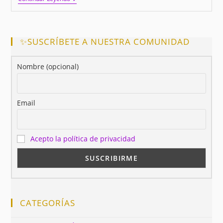
Peso
Sin
Hacer
Dieta?
¡Claro
✨SUSCRÍBETE A NUESTRA COMUNIDAD
Que
Sí!
Nombre (opcional)
Email
Acepto la política de privacidad
CATEGORÍAS