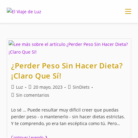
Ir
al
contenido
¿Perder Peso Sin Hacer Dieta?
¡Claro Que Sí!
Autor
Publicación
Categoría
Luz
20 mayo, 2023
SinDiets
de
de
de
Comentarios
Sin comentarios
la
la
la
de
entrada:
entrada:
entrada:
la
Lo sé … Puede resultar muy difícil creer que puedas
entrada:
perder peso - o mantenerlo - sin hacer dietas estrictas.
Y te comprendo, yo era tan escéptica como tú. Pero…
¿Perder
Continuar Leyendo