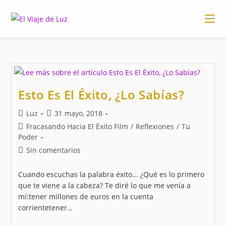
Ir
al
contenido
Esto Es El Éxito, ¿Lo Sabías?
Autor
Publicación
Luz
31 mayo, 2018
de
de
Categoría
Fracasando Hacia El Éxito Film
/
Reflexiones
/
Tu
la
la
de
Poder
entrada:
entrada:
la
Comentarios
Sin comentarios
entrada:
de
la
Cuando escuchas la palabra éxito... ¿Qué es lo primero
entrada:
que te viene a la cabeza? Te diré lo que me venía a
mí:tener millones de euros en la cuenta
corrientetener…