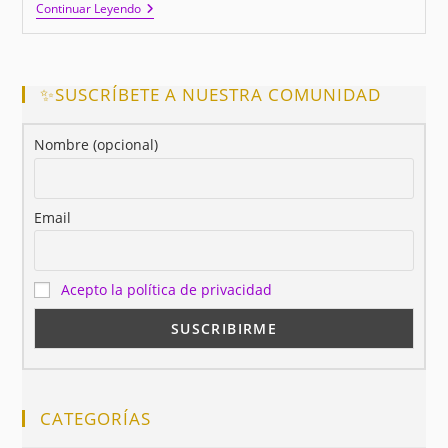
Esto
Continuar Leyendo
Es
El
Éxito,
¿Lo
Sabías?
✨SUSCRÍBETE A NUESTRA COMUNIDAD
Nombre (opcional)
Email
Acepto la política de privacidad
CATEGORÍAS